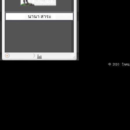
นานา สาระ