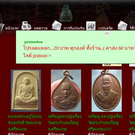
หน้าแรก
บทความ
การรับประกัน
เวปบอร์ด
วิธ
Tel :
Mobile
promotion
ตั้งค่า พระถูกถูกดอทคอม(www.prathookthook.com)เป็นห
โปรลดแหลก...20 บาท ทุกองค์ ทั้งร้าน..( ค่าส่ง 60 บาท/ครั
ไลด์ pratoon
>
ค้นหา ::
พระผงพระครูโสภณ
เหรียญหลวงปู่เครื่อง
เหรียญ หลวงปู่เครื่อง
เหร
จันทรรังสี วัดละทาย
วัดสระกำแพงใหญ่
วัดสระกำแพงใหญ่
วัด
จ.ศรีสะเกษ
จ.ศรีสะเกษ
ศรีสะเกษ2537
ศรี
ทั่วไป 0 บาท
ทั่วไป 0 บาท
ทั่วไป 0 บาท
ทั่ว