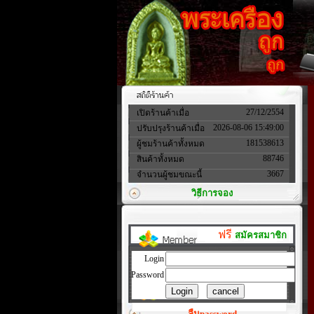
27/12/2554
เปิดร้านค้าเมื่อ
2026-08-06 15:49:00
ปรับปรุงร้านค้าเมื่อ
181538613
ผู้ชมร้านค้าทั้งหมด
88746
สินค้าทั้งหมด
3667
จำนวนผู้ชมขณะนี้
วิธีการจอง
ฟรี
สมัครสมาชิก
Login
Password
ลืมpassword