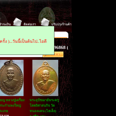
ีชำระเงิน
ติดต่อเรา
ปรับปรุงร้านค้า
 : 0845496868
Fax :
น้าแรก ในการเข้าเยี่ยมชม
้ง )...วันนี้เป็นต้นไป..ไอดี
สนใจ ติดต่อ...0845496868 ( คุณเจี๊ยบ. )..idไลด์..pratoon
ียญ หลวงปู่เครื่อง
พระอุปัชฌาย์พระครู
สระกำแพงใหญ่
โสตถิศาสนกิจ วัด
สะเกษ
หนองแคน (ไฮเล็ง)
ไป 0 บาท