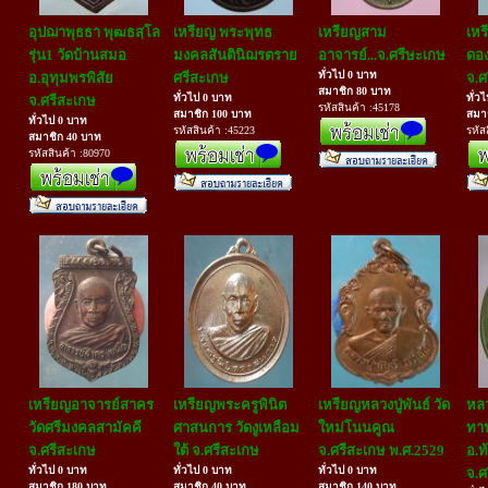
อุปฌาพุธธา พุฒธสฺโล
เหรียญ พระพุทธ
เหรียญสาม
เหร
รุ่น1 วัดบ้านสมอ
มงคลสันตินิฌรตราย
อาจารย์...จ.ศรีษะเกษ
ดอง
ทั่วไป 0 บาท
อ.อุทุมพรพิสัย
ศรีสะเกษ
จ.ศ
สมาชิก 80 บาท
ทั่วไป 0 บาท
ทั่ว
จ.ศรีสะเกษ
รหัสสินค้า :45178
สมาชิก 100 บาท
สมา
ทั่วไป 0 บาท
รหัสสินค้า :45223
รหัส
สมาชิก 40 บาท
รหัสสินค้า :80970
เหรียญอาจารย์สาคร
เหรียญพระครูพินิต
เหรียญหลวงปู่พันธ์ วัด
หลว
วัดศรีมงคลสามัคคี
ศาสนการ วัดงูเหลือม
ใหม่โนนคูณ
ทาน
จ.ศรีสะเกษ
ใต้ จ.ศรีสะเกษ
จ.ศรีสะเกษ พ.ศ.2529
อ.ท
ทั่วไป 0 บาท
ทั่วไป 0 บาท
ทั่วไป 0 บาท
จ.ศ
สมาชิก 180 บาท
สมาชิก 40 บาท
สมาชิก 140 บาท