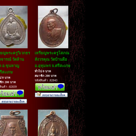
ียญพระครูวิเวกธร
เหรียญพระครูโสภณ
จารณ์ วัดล้าน
สังวรคุณ วัดบ้านผือ
ด อ.ขุนหาญ
อ.อุทุมพร จ.ศรีสะเกษ
ทั่วไป 0 บาท
รีสะเกษ
สมาชิก 200 บาท
ไป 0 บาท
รหัสสินค้า :82843
ชิก 200 บาท
สินค้า :82839