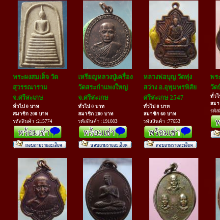
พระผงสมเด็จ วัด
เหรียญหลวงปู่เครื่อง
หลวงพ่อบุญ วัดทุ่ง
พร
สุวรรณาราม
วัดสระกำแพงใหญ่
สว่าง อ.อุทุมพรพิสัย
วัด
ทั่ว
จ.ศรีสะเกษ
จ.ศรีสะเกษ
ศรีสะเกษ 2547
สมา
ทั่วไป 0 บาท
ทั่วไป 0 บาท
ทั่วไป 0 บาท
รหัส
สมาชิก 200 บาท
สมาชิก 200 บาท
สมาชิก 60 บาท
รหัสสินค้า :215774
รหัสสินค้า :191083
รหัสสินค้า :77653