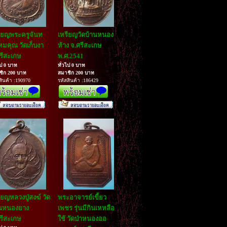
ียญพระครูจันท
เหรียญวัดบ้านหนอง
มคุณ วัดเก็บงา
ห้าง จ.ศรีสะเกษ
รีสะเกษ
พ.ศ.2541
ไป 0 บาท
ทั่วไป 0 บาท
ชิก 200 บาท
สมาชิก 200 บาท
สินค้า :190970
รหัสสินค้า :186429
ียญหลวงปู่สงฆ์ วัด
พระอาจารย์เขี้ยว
านหนองยาง
เพชร รุ่นมีกินเหหลือ
รีสะเกษ
ใช้ วัดป่าหนองออ