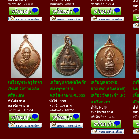
ทั่ว
รหัสสินค้า :230000
รหัสสินค้า :206871
รหัสสินค้า :123848
สมา
รหัส
เหรียญพระครูสิตลา
เหรียญหลวงพ่อโต วัด
เหรียญหลวงพ่อ
เหร
ภิรมย์ วัดบ้านคล้อ
หมาพุทธาราม
นาคปรก หลังหลวงปู่
นพ
ศรีสะเกษ
จ.ศรีสะเกษ พ.ศ.2555
เครื่อง วัดสระกำแพง
เลี
ทั่วไป 0 บาท
ทั่วไป 0 บาท
จ.ศรีสะเกษ
เกี
สมาชิก 40 บาท
สมาชิก 200 บาท
ทั่วไป 0 บาท
ทั่ว
รหัสสินค้า :110994
รหัสสินค้า :186758
สมาชิก 200 บาท
สมา
รหัสสินค้า :163062
รหัส