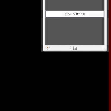
นานา สาระ