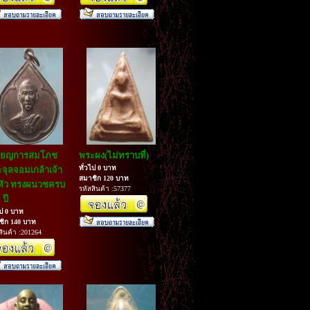
รียญการสมโภช
พระผง(ไม่ทราบที่)
ทั่วไป 0 บาท
จุลจอมเกล้าเจ้า
สมาชิก 120 บาท
่หัว ทรงผนวชครบ
รหัสสินค้า :57377
 ปี
ไป 0 บาท
ชิก 140 บาท
สินค้า :201264