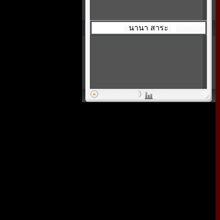
นานา สาระ