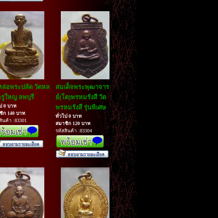
หล่อพระปลัด วัดหล
สมเด็จพระพุฒาจาร
รูใหญ ลพบุรี
ย์(โต)พรหมรังสี วัด
ไป 0 บาท
พรหมรังสี รุ่นพิเศษ
ชิก 140 บาท
ทั่วไป 0 บาท
สินค้า :83301
สมาชิก 120 บาท
รหัสสินค้า :83304