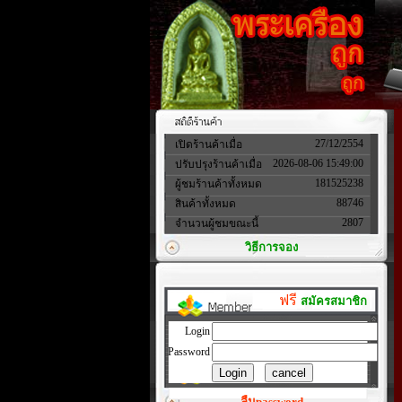
27/12/2554
เปิดร้านค้าเมื่อ
2026-08-06 15:49:00
ปรับปรุงร้านค้าเมื่อ
181525238
ผู้ชมร้านค้าทั้งหมด
88746
สินค้าทั้งหมด
2807
จำนวนผู้ชมขณะนี้
วิธีการจอง
ฟรี
สมัครสมาชิก
Login
Password
ลืมpassword