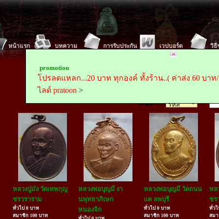
หน้าแรก
บทความ
การรับประกัน
เวปบอร์ด
วิธ
Tel :
Mobile
promotion
ตั้งค่า พระถูกถูกดอทคอม(www.prathookthook.com)เป็นห
โปรลดแหลก...20 บาท ทุกองค์ ทั้งร้าน..( ค่าส่ง 60 บาท/ครั
ไลด์ pratoon
>
ค้นหา ::
หลวงปู่มัง วัดเทพกุญ
หลวงพ่อบุญมี งา
หลวงพ่อบุญมี วัดถนน
หลว
ชรวราราม
นพุทธาภิเษก
แค ลพบุรี
ชร
ทั่วไป 0 บาท
ทั่วไป 0 บาท
ทั่ว
หนองจิก
สมาชิก 100 บาท
สมาชิก 100 บาท
สมา
ทั่วไป 0 บาท