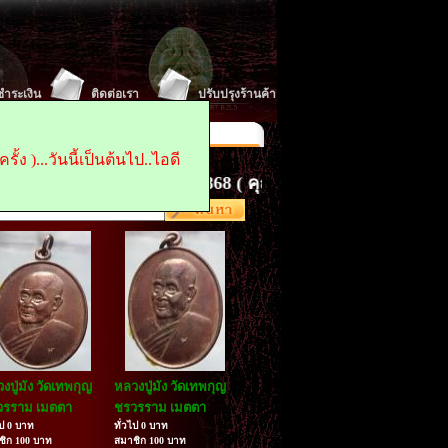
ีชำระเงิน
ติดต่อเรา
ปรับปรุงร้านค้า
 : 0845496868
Fax :
น้าแรก ในการเข้าเยี่ยมชม
้ง )...วันนี้เป็นต้นไป..ไอดี
สนใจ ติดต่อ...0845496868 ( คุณเจี๊ยบ. )..idไลด์..pratoon.
งปู่มัง วัดเทพกุญ
หลวงปู่มัง วัดเทพกุญ
วรราม เมตตา
ชรวรราม เมตตา
ไป 0 บาท
ทั่วไป 0 บาท
ชิก 100 บาท
สมาชิก 100 บาท