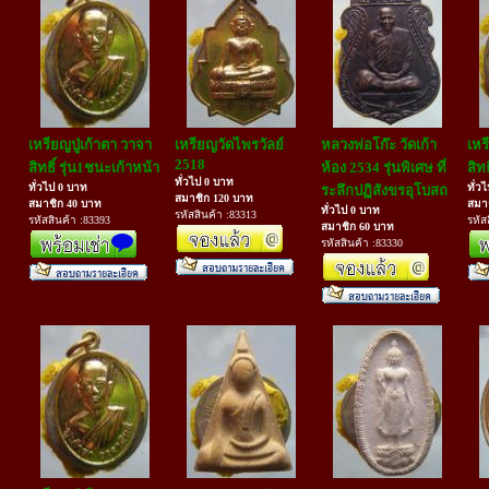
เหรียญปู่เก้าตา วาจา
เหรียญวัดไพรวัลย์
หลวงพ่อโก๊ะ วัดเก้า
เหร
2518
สิทธิ์ รุ่น1ชนะเก้าหน้า
ห้อง 2534 รุ่นพิเศษ ที่
สิท
ทั่วไป 0 บาท
ทั่วไป 0 บาท
ทั่ว
ระลึกปฏิสังขรอุโบสถ
สมาชิก 120 บาท
สมาชิก 40 บาท
สมา
ทั่วไป 0 บาท
รหัสสินค้า :83313
รหัสสินค้า :83393
รหัส
สมาชิก 60 บาท
รหัสสินค้า :83330