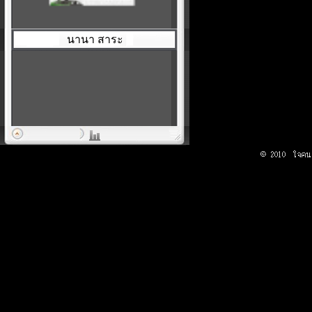
นานา สาระ