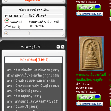
รหัสสินค้า :205558
ส
ร
ช่องทางชำระเงิน
ธนาคาร(สาขา)
ชื่อบัญชี,เลขที่
ร้านพระเครื่องเพิ่มบารมี
ออมทรัพย์
0031563976
(บิ๊กซี ลพบุรี)
ทุกหมวดหมู่ (88646)
พระเกจิ จ.เชียงใหม่+จ.เชียงราย ( 797)
พระผงสมเด็จปรกโพธิ์
เ
ประกาศจากเว็บพระเครื่องถูกถูก1 ( 98)
วัดเมืองใหม่ จ.ภูเก็ต
ค
พระเกจิ จ.ประจวบฯ+ จ.ยะลา ( 455)
ทั่วไป 0 บาท
ภ
พระเกจิ จ.ระยอง+ จ.ปราจีนบุรี ( 1102)
สมาชิก 40 บาท
ท
พระเกจิ จ.สิงห์บุรี ( 1857)
รหัสสินค้า :125221
ส
พระเกจิ จ.อยุธยา ( 3491)
ร
พระมหากษัตรย์และบุคคลสำคัญ ( 95)
พระเกจิจ.ลพบุรี ( 8061)