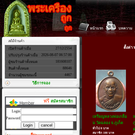
หน้าแรก
บทความ
ตั้งค่
27/12/2554
เปิดร้านค้าเมื่อ
2026-08-07 06:57:00
ปรับปรุงร้านค้าเมื่อ
181608107
ผู้ชมร้านค้าทั้งหมด
88646
สินค้าทั้งหมด
4467
จำนวนผู้ชมขณะนี้
วิธีการจอง
ฟรี
สมัครสมาชิก
Login
เหรียญหลวงพ่อเกลื่อ
Password
ม วัดฉลอง จ.ภูเก็ต
ภ
ทั่วไป 0 บาท
ฝ
สมาชิก 100 บาท
ลืมpassword
ท