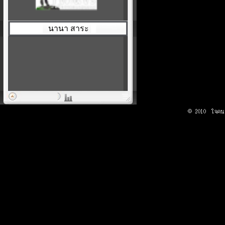
นานา สาระ