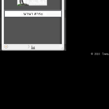
นานา สาระ