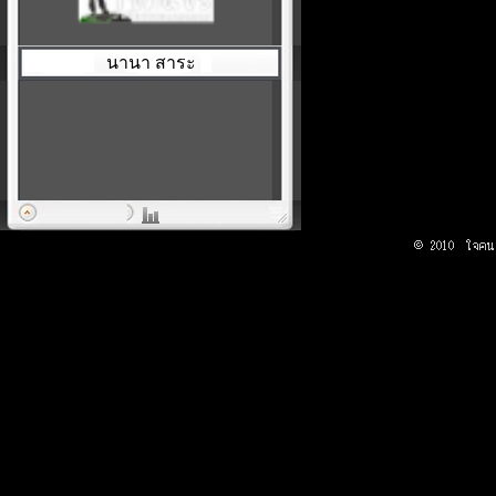
นานา สาระ