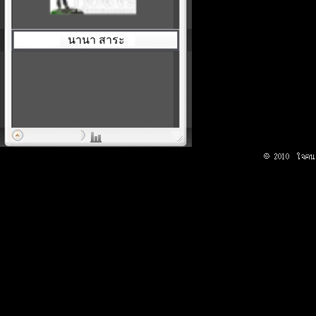
นานา สาระ