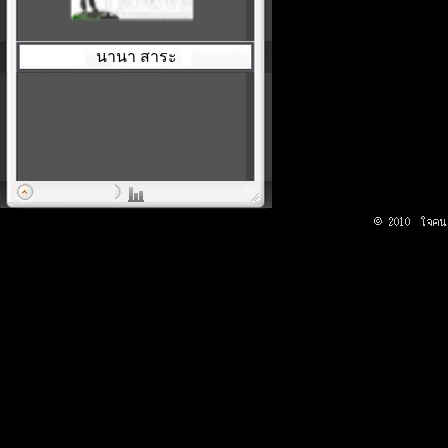
นานา สาระ