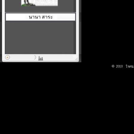
นานา สาระ