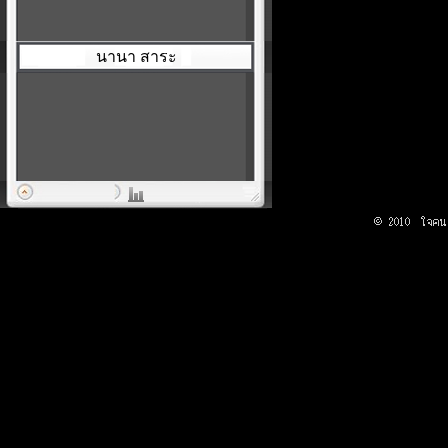
นานา สาระ