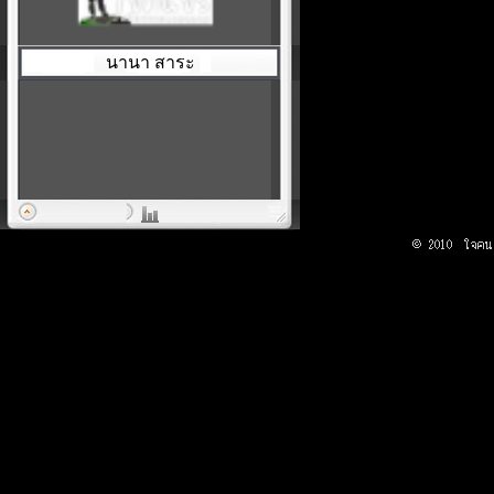
นานา สาระ