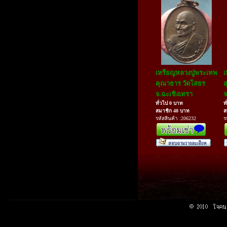
เหรียญหลวงปู่พระเทพ
เ
คุณาธาร วัดโสธร
ส
จ.ฉะเชิงเทรา
จ
ทั่วไป 0 บาท
ท
สมาชิก 40 บาท
ส
รหัสสินค้า :206232
ร