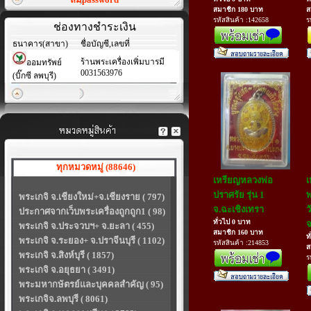
สมาชิก 180 บาท
ส
รหัสสินค้า :142658
ร
ช่องทางชำระเงิน
ธนาคาร(สาขา)
ชื่อบัญชี,เลขที่
ร้านพระเครื่องเพิ่มบารมี
ออมทรัพย์
0031563976
(บิ๊กซี ลพบุรี)
ทุกหมวดหมู่ (88646)
เหรียญหลวงพ่อ
เ
ปราศรัย รุ่น 1
พ
พระเกจิ จ.เชียงใหม่+จ.เชียงราย ( 797)
จ.ฉะเชิงเทรา
ว
ประกาศจากเว็บพระเครื่องถูกถูก1 ( 98)
ทั่วไป 0 บาท
จ
พระเกจิ จ.ประจวบฯ+ จ.ยะลา ( 455)
สมาชิก 160 บาท
ท
พระเกจิ จ.ระยอง+ จ.ปราจีนบุรี ( 1102)
รหัสสินค้า :214853
ส
พระเกจิ จ.สิงห์บุรี ( 1857)
ร
พระเกจิ จ.อยุธยา ( 3491)
พระมหากษัตรย์และบุคคลสำคัญ ( 95)
พระเกจิจ.ลพบุรี ( 8061)