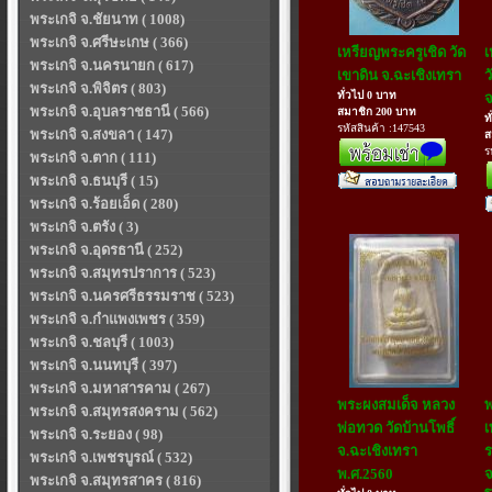
พระเกจิ จ.ชัยนาท ( 1008)
พระเกจิ จ.ศรีษะเกษ ( 366)
เหรียญพระครูเชิด วัด
เ
พระเกจิ จ.นครนายก ( 617)
เขาดิน จ.ฉะเชิงเทรา
ว
พระเกจิ จ.พิจิตร ( 803)
ทั่วไป 0 บาท
จ
พระเกจิ จ.อุบลราชธานี ( 566)
สมาชิก 200 บาท
ท
รหัสสินค้า :147543
พระเกจิ จ.สงขลา ( 147)
ส
ร
พระเกจิ จ.ตาก ( 111)
พระเกจิ จ.ธนบุรี ( 15)
พระเกจิ จ.ร้อยเอ็ด ( 280)
พระเกจิ จ.ตรัง ( 3)
พระเกจิ จ.อุดรธานี ( 252)
พระเกจิ จ.สมุทรปราการ ( 523)
พระเกจิ จ.นครศรีธรรมราช ( 523)
พระเกจิ จ.กำแพงเพชร ( 359)
พระเกจิ จ.ชลบุรี ( 1003)
พระเกจิ จ.นนทบุรี ( 397)
พระเกจิ จ.มหาสารคาม ( 267)
พระผงสมเด็จ หลวง
พระเกจิ จ.สมุทรสงคราม ( 562)
พ่อทวด วัดบ้านโพธิ์
เ
พระเกจิ จ.ระยอง ( 98)
จ.ฉะเชิงเทรา
ร
พระเกจิ จ.เพชรบูรณ์ ( 532)
พ.ศ.2560
จ
พระเกจิ จ.สมุทรสาคร ( 816)