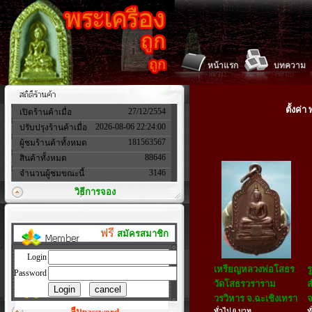
หน้าแรก
บทความ
ตั้งค่
27/12/2554
เปิดร้านค้าเมื่อ
2026-08-06 22:24:00
ปรับปรุงร้านค้าเมื่อ
181563567
ผู้ชมร้านค้าทั้งหมด
88646
สินค้าทั้งหมด
3146
จำนวนผู้ชมขณะนี้
วิธีการจอง
ฟรี
สมัครสมาชิก
Login
เหรียญหลวงพ่อโสธร
ร
Password
วัดโสธรวราราม
ส
วรวิหาร จ.ฉะเชิงเทรา
จ
ลืมpassword
ทั่วไป 0 บาท
ท