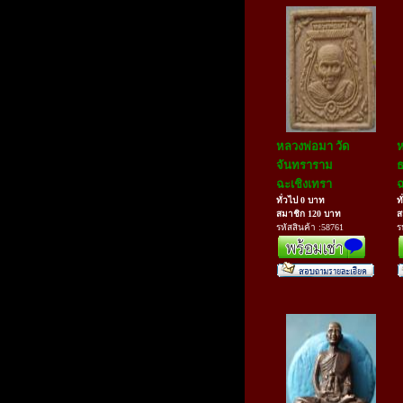
หลวงพ่อมา วัด
ห
จันทราราม
ธ
ฉะเชิงเทรา
ฉ
ทั่วไป 0 บาท
ท
สมาชิก 120 บาท
ส
รหัสสินค้า :58761
ร