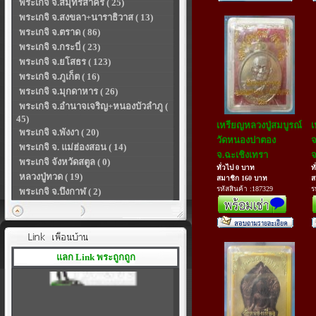
พระเกจิ จ.สมุทรสาคร ( 25)
พระเกจิ จ.สงขลา+นาราธิวาส ( 13)
พระเกจิ จ.ตราด ( 86)
พระเกจิ จ.กระบี่ ( 23)
พระเกจิ จ.ยโสธร ( 123)
พระเกจิ จ.ภูเก็ต ( 16)
พระเกจิ จ.มุกดาหาร ( 26)
พระเกจิ จ.อำนาจเจริญ+หนองบัวลำภู (
45)
เหรียญหลวงปู่สมบูรณ์
เ
พระเกจิ จ.พังงา ( 20)
วัดหนองปาตอง
จ
พระเกจิ จ. แม่ฮ่องสอน ( 14)
จ.ฉะเชิงเทรา
จ
พระเกจิ จังหวัดสตูล ( 0)
ทั่วไป 0 บาท
ท
หลวงปู่ทวด ( 19)
สมาชิก 160 บาท
ส
รหัสสินค้า :187329
ร
พระเกจิ จ.บึงกาฬ ( 2)
แลก Link พระถูกถูก