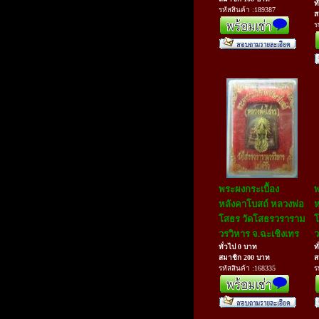
ท
รหัสสินค้า :189387
ส
ร
พระผงกระเบื้อง
พ
หลังคาโบสถ์ หลวงพ่อ
ห
โสธร วัดโสธรวราราม
โ
วรวิหาร จ.ฉะเชิงเทร
ว
ทั่วไป 0 บาท
ท
สมาชิก 200 บาท
ส
รหัสสินค้า :168335
ร