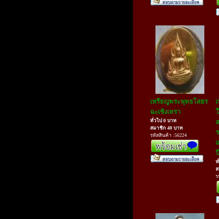
เหรียญพระพุทธโสธร
เ
ฉะเชิงเทรา
ใ
ทั่วไป 0 บาท
ส
สมาชิก 40 บาท
ร
รหัสสินค้า :56224
แ
ป
ท
ส
ร