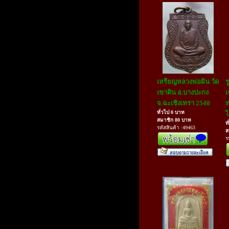
เหรียญหลวงพ่อผิน วัด
ร
เขาดิน อ.บางปะกง
เ
จ.ฉะเชิงเทรา 2540
ท
ทั่วไป 0 บาท
ไ
สมาชิก 80 บาท
ท
รหัสสินค้า :49463
ส
ร