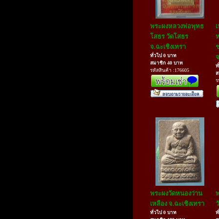
พระผงหลวงพ่อพุทธ
เ
โสธร วัดโสธร
ห
จ.ฉะเชิงเทรา
ทั่วไป 0 บาท
จ
สมาชิก 40 บาท
ท
รหัสสินค้า :176605
ส
ร
พระผงวัดหนองว่าน
เหลือง จ.ฉะเชิงเทรา
ว
ทั่วไป 0 บาท
ท