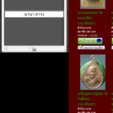
พระยอดขุนพล วัด
พ
นานา สาระ
หนองเหียง
จ.ฉะเชิงเทรา
จ
ทั่วไป 0 บาท
ท
สมาชิก 180 บาท
ส
รหัสสินค้า :231505
ร
เหรียญหลวงปู่อุดม วัด
พ
โพธิ์ทอง
ห
จ.ฉะเชิงเทรา
ธ
ทั่วไป 0 บาท
แ
สมาชิก 100 บาท