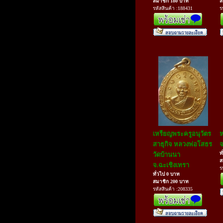
สมาชิก 180 บาท
ส
รหัสสินค้า :188431
ร
เหรียญพระครูอนุวัตร
ห
สาธุกิจ หลวงพ่อโสธร
จ
ท
วัดบ้านนา
ส
จ.ฉะเชิงเทรา
ร
ทั่วไป 0 บาท
สมาชิก 200 บาท
รหัสสินค้า :208335