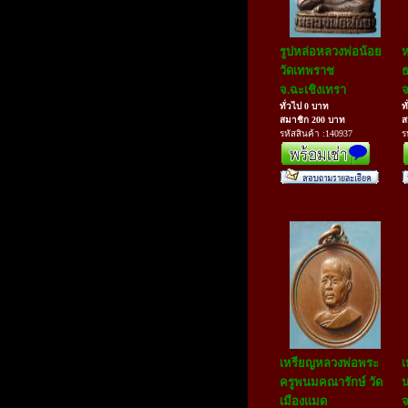
รูปหล่อหลวงพ่อน้อย
ห
วัดเทพราช
ธ
จ.ฉะเชิงเทรา
จ
ทั่วไป 0 บาท
ท
สมาชิก 200 บาท
ส
รหัสสินค้า :140937
ร
เหรียญหลวงพ่อพระ
เ
ครูพนมคณารักษ์ วัด
น
เมืองแมด
จ